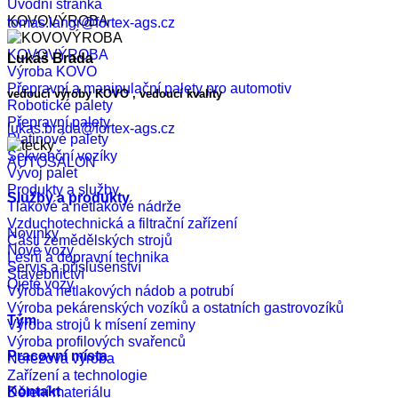
Úvodní stránka
KOVOVÝROBA
tomas.langr@fortex-ags.cz
KOVOVÝROBA
Lukáš Brada
Výroba KOVO
Přepravní a manipulační palety pro automotiv
vedoucí výroby KOVO , vedoucí kvality
Robotické palety
Přepravní palety
lukas.brada@fortex-ags.cz
Platinové palety
Sekvenční vozíky
AUTOSALON
Vývoj palet
Produkty a služby
Služby a produkty
Tlakové a netlakové nádrže
Vzduchotechnická a filtrační zařízení
Novinky
Části zemědělských strojů
Nové vozy
Lesní a dopravní technika
Servis a příslušenství
Stavebnictví
Ojeté vozy
Výroba netlakových nádob a potrubí
Výroba pekárenských vozíků a ostatních gastrovozíků
Tým
Výroba strojů k mísení zeminy
Výroba profilových svařenců
Pracovní místa
Nerezová výroba
Zařízení a technologie
Kontakt
Dělení materiálu