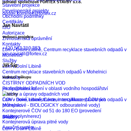
jednatel společnosti FORTEX STAVBY s.r.o.
Stavební projekce
Developerské projekty
ondrej.kominek@fortex.cz
Obchodní podmínky
Certifikáty
Jan Navrátil
ISO
Autorizace
vedoucí projekce
Živnostenská oprávnění
Kontakty
+420 583 310 383
Lom v Dolní Libině, Centrum recyklace stavebních odpadů v
jan.navratil@fortex.cz
Mohelnici
Služby
Jiří Šíp
Lom v Dolní Libině
Centrum recyklace stavebních odpadů v Mohelnici
vedoucí nákupu
Kontakty
ČISTÍRNY ODPADNÍCH VOD
jiri.sip@fortex.cz
Profesionální řešení v oblasti vodního hospodářství
Čistírny a úpravy odpadních vod
Lom v Dolní Libině, Centrum recyklace stavebních odpadů v
ČOV - nové, rekonstrukce, intenzifikace ( ČOV pro
Mohelnici
průmyslové - BIOLOGICKY odbouratelné vody)
Kontejnerové ČOV od 51 do 180 EO (provedení
polyproplyn/nerez)
Služby
Kontejnerová úprava pitné vody
Aerační systém
Lom v Dolní Libině