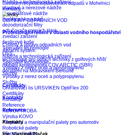
Nádrže a technologická zařízení
Centrum recyklace stavebních odpadů v Mohelnici
plastové a nerezové nádrže
Kontakty
dvouplášťové nádrže
lapáky písku a tuků
ČISTÍRNY ODPADNÍCH VOD
dezodorizační filtry
odlučovače ropných látek
Profesionální řešení v oblasti vodního hospodářství
zvedací zařízení
česlicové koše
Čistírny a úpravy odpadních vod
Speciální technologie
Aerační systém
OSS
Nádrže a technologická zařízení
technologie pro oplach techniky z golfových hřišť
Speciální technologie
mobilní kontejnerová ČOV ARCTIC (SBR)
Výrobky z nerez oceli a polypropylenu
dočištění na Moravském Berouně
Služby
Výrobky z nerez oceli a polypropylenu
Služby
Certifikáty
Ohraňovací lis URSVIKEN OptiFlex 200
Certifikáty
Kontakty
Kontakty
Reference
Reference
KOVOVÝROBA
Výroba KOVO
Kontakty
Přepravní a manipulační palety pro automotiv
Robotické palety
Přepravní palety
Ing. Vlastimil Plaček