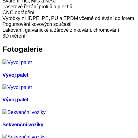
Sváření TIG, MIG a MAG
Laserové řezání profilů a plechů
CNC obrábění
Výrobky z HDPE, PE, PU a EPDM včetně odlévání do forem
Pogumování kovových součástí
Lakování, galvanické a žárové zinkování, chromování
3D měření
Fotogalerie
Vývoj palet
Vývoj palet
Sekvenční vozíky