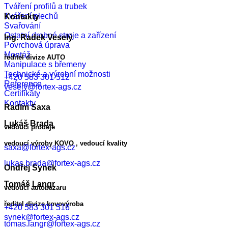
Tváření profilů a trubek
Tváření plechů
Kontakty
Svařování
Ostatní drobné stroje a zařízení
Ing. Radek Veselý
Povrchová úprava
Montáž
ředitel divize AUTO
Manipulace s břemeny
Technické a výrobní možnosti
+420 583 301 512
Reference
vesely@fortex-ags.cz
Certifikáty
Kontakty
Radim Saxa
Lukáš Brada
vedoucí prodeje
vedoucí výroby KOVO , vedoucí kvality
saxa@fortex-ags.cz
lukas.brada@fortex-ags.cz
Ondřej Synek
Tomáš Langr
vedoucí autobazaru
ředitel divize kovovýroba
+420 583 301 516
synek@fortex-ags.cz
tomas.langr@fortex-ags.cz