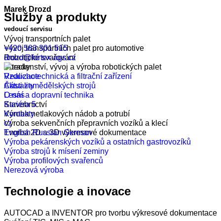
Marek Drozd
Služby a produkty
vedoucí servisu
Vývoj transportních palet
+420 583 301 515
Vývoj transportních palet pro automotive
drozd@fortex-ags.cz
Robotické svařování
Poradenství, vývoj a výroba robotických palet
Realizace
Vzduchotechnická a filtrační zařízení
Aktuality
Části zemědělských strojů
O nás
Lesní a dopravní technika
Kariéra
5
Stavebnictví
Kontakty
Výroba netlakových nádob a potrubí
cz
Výroba sekvenčních přepravních vozíků a klecí
English
Russian
German
Tvorba 2D a 3D výkresové dokumentace
Výroba pekárenských vozíků a ostatních gastrovozíků
Výroba strojů k mísení zeminy
Výroba profilových svařenců
Nerezová výroba
Technologie a inovace
AUTOCAD a INVENTOR pro tvorbu výkresové dokumentace