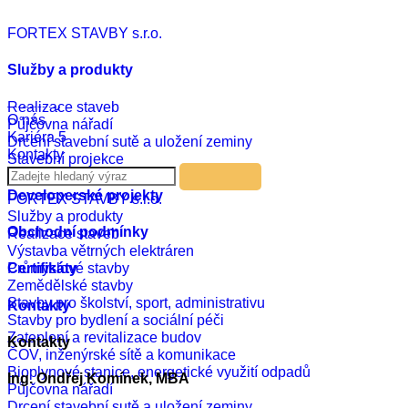
Czech
FORTEX STAVBY s.r.o.
English
Russian
German
Služby a produkty
Realizace
Aktuality
Realizace staveb
O nás
Půjčovna nářadí
Kariéra
5
Drcení stavební sutě a uložení zeminy
Kontakty
Stavební projekce
Developerské projekty
FORTEX STAVBY s.r.o.
Služby a produkty
Obchodní podmínky
Realizace staveb
Výstavba větrných elektráren
Průmyslové stavby
Certifikáty
Zemědělské stavby
Stavby pro školství, sport, administrativu
Kontakty
Stavby pro bydlení a sociální péči
Zateplení a revitalizace budov
Kontakty
ČOV, inženýrské sítě a komunikace
Bioplynové stanice, energetické využití odpadů
Ing. Ondřej Komínek, MBA
Půjčovna nářadí
Drcení stavební sutě a uložení zeminy