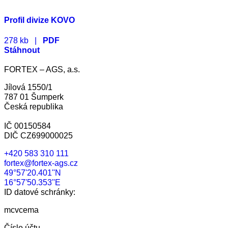
Profil divize KOVO
278 kb |
PDF
Stáhnout
FORTEX – AGS, a.s.
Jílová 1550/1
787 01 Šumperk
Česká republika
IČ 00150584
DIČ CZ699000025
+420 583 310 111
fortex@fortex-ags.cz
49°57'20.401''N
16°57'50.353''E
ID datové schránky:
mcvcema
Číslo účtu