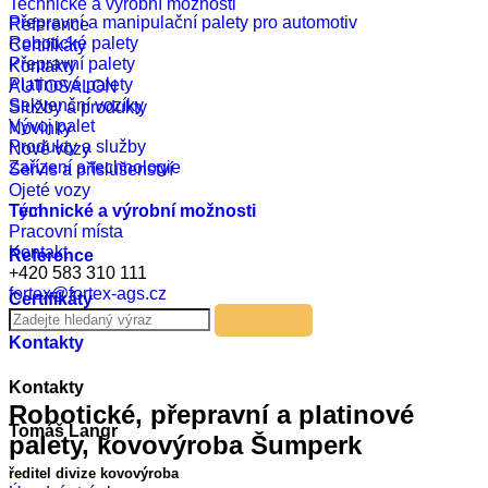
Technické a výrobní možnosti
Přepravní a manipulační palety pro automotiv
Reference
Robotické palety
Certifikáty
Přepravní palety
Kontakty
Platinové palety
AUTOSALON
Sekvenční vozíky
Služby a produkty
Vývoj palet
Novinky
Produkty a služby
Nové vozy
Zařízení a technologie
Servis a příslušenství
Ojeté vozy
Tým
Technické a výrobní možnosti
Pracovní místa
Kontakt
Reference
+420 583 310 111
fortex@fortex-ags.cz
Certifikáty
Kontakty
Kontakty
Robotické, přepravní a platinové
Tomáš Langr
palety, kovovýroba Šumperk
ředitel divize kovovýroba