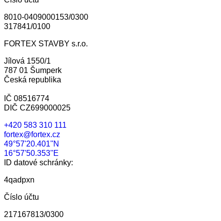
8010-0409000153/0300
317841/0100
FORTEX STAVBY s.r.o.
Jílová 1550/1
787 01 Šumperk
Česká republika
IČ 08516774
DIČ CZ699000025
+420 583 310 111
fortex@fortex.cz
49°57'20.401''N
16°57'50.353''E
ID datové schránky:
4qadpxn
Číslo účtu
217167813/0300