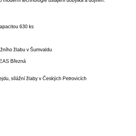
 moderní technologie ustájení dobytka a dojíren.
kapacitou 630 ks
ážního žlabu v Šumvaldu
 ZEAS Březná
ejdu, sílážní žlaby v Českých Petrovicích