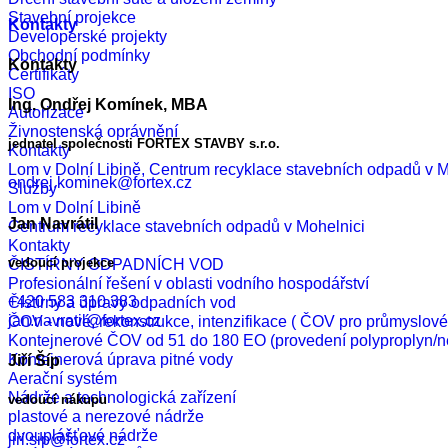
Stavební projekce
Kontakty
Developerské projekty
Obchodní podmínky
Kontakty
Certifikáty
ISO
Ing. Ondřej Komínek, MBA
Autorizace
Živnostenská oprávnění
jednatel společnosti FORTEX STAVBY s.r.o.
Kontakty
Lom v Dolní Libině, Centrum recyklace stavebních odpadů v M
ondrej.kominek@fortex.cz
Služby
Lom v Dolní Libině
Jan Navrátil
Centrum recyklace stavebních odpadů v Mohelnici
Kontakty
vedoucí projekce
ČISTÍRNY ODPADNÍCH VOD
Profesionální řešení v oblasti vodního hospodářství
+420 583 310 383
Čistírny a úpravy odpadních vod
jan.navratil@fortex.cz
ČOV - nové, rekonstrukce, intenzifikace ( ČOV pro průmyslo
Kontejnerové ČOV od 51 do 180 EO (provedení polyproplyn/n
Kontejnerová úprava pitné vody
Jiří Šíp
Aerační systém
Nádrže a technologická zařízení
vedoucí nákupu
plastové a nerezové nádrže
dvouplášťové nádrže
jiri.sip@fortex.cz