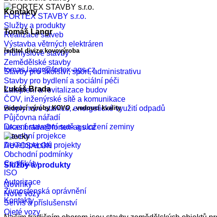
Kontakty
FORTEX STAVBY s.r.o.
Služby a produkty
Tomáš Langr
Realizace staveb
Výstavba větrných elektráren
ředitel divize kovovýroba
Průmyslové stavby
Zemědělské stavby
tomas.langr@fortex-ags.cz
Stavby pro školství, sport, administrativu
Stavby pro bydlení a sociální péči
Lukáš Brada
Zateplení a revitalizace budov
ČOV, inženýrské sítě a komunikace
Bioplynové stanice, energetické využití odpadů
vedoucí výroby KOVO , vedoucí kvality
Půjčovna nářadí
Drcení stavební sutě a uložení zeminy
lukas.brada@fortex-ags.cz
Stavební projekce
Developerské projekty
AUTOSALON
Obchodní podmínky
Certifikáty
Služby a produkty
ISO
Autorizace
Novinky
Živnostenská oprávnění
Nové vozy
Kontakty
Servis a příslušenství
Ojeté vozy