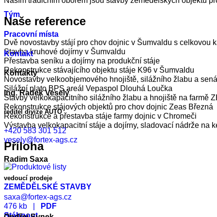
Naším tradičním oborem jsou stavby zemědělských objektů pro
Tým
Naše reference
Pracovní místa
Dvě novostavby stájí pro chov dojnic v Šumvaldu s celkovou 
Stavba kruhové dojírny v Šumvaldu
Kontakt
Přestavba seníku a dojírny na produkční stáje
Rekonstrukce stávajícího objektu stáje K96 v Šumvaldu
Kontakty
Novostavby velkoobjemového hnojiště, silážního žlabu a sen
Silážní plato BPS areál Vepaspol Dlouhá Loučka
Ing. Radek Veselý
Stavby velkokapacitního silážního žlabu a hnojiště na farmě
Rekonstrukce stájových objektů pro chov dojnic Zeas Březná
ředitel divize AUTO
Rekonstrukce a přestavba stáje farmy dojnic v Chromeči
Výstavba velkokapacitní stáje a dojírny, sladovací nádrže na k
+420 583 301 512
vesely@fortex-ags.cz
Příloha
Radim Saxa
vedoucí prodeje
ZEMĚDĚLSKÉ STAVBY
saxa@fortex-ags.cz
476 kb |
PDF
Stáhnout
Ondřej Synek