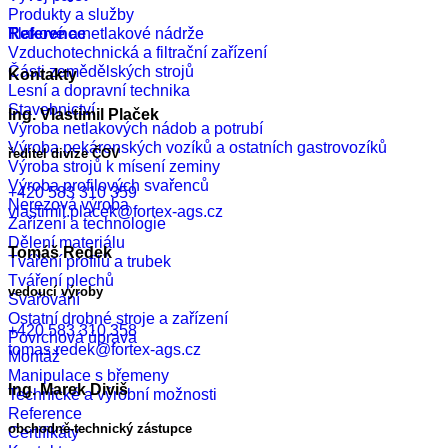
Produkty a služby
Tlakové a netlakové nádrže
Reference
Vzduchotechnická a filtrační zařízení
Části zemědělských strojů
Kontakty
Lesní a dopravní technika
Stavebnictví
Ing. Vlastimil Plaček
Výroba netlakových nádob a potrubí
Výroba pekárenských vozíků a ostatních gastrovozíků
ředitel divize ČOV
Výroba strojů k mísení zeminy
Výroba profilových svařenců
+420 583 310 359
Nerezová výroba
vlastimil.placek@fortex-ags.cz
Zařízení a technologie
Dělení materiálu
Tomáš Redek
Tváření profilů a trubek
Tváření plechů
vedoucí výroby
Svařování
Ostatní drobné stroje a zařízení
+420 583 310 358
Povrchová úprava
tomas.redek@fortex-ags.cz
Montáž
Manipulace s břemeny
Ing. Marek Diviš
Technické a výrobní možnosti
Reference
obchodně-technický zástupce
Certifikáty