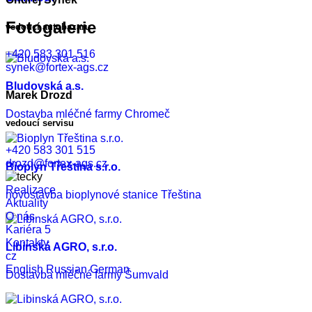
Fotogalerie
vedoucí autobazaru
+420 583 301 516
synek@fortex-ags.cz
Bludovská a.s.
Marek Drozd
Dostavba mléčné farmy Chromeč
vedoucí servisu
+420 583 301 515
drozd@fortex-ags.cz
Bioplyn Třeština s.r.o.
Realizace
novostavba bioplynové stanice Třeština
Aktuality
O nás
Kariéra
5
Kontakty
Libinská AGRO, s.r.o.
cz
English
Russian
German
Dostavba mléčné farmy Šumvald