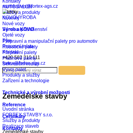
Kontakty
marek.divis@fortex-ags.cz
AUTOSALON
Služby a produkty
KOVOVÝROBA
Novinky
Nové vozy
Výroba KOVO
Servis a příslušenství
Ojeté vozy
Tým
Přepravní a manipulační palety pro automotiv
Pracovní místa
Robotické palety
Kontakt
Přepravní palety
+420 583 310 111
Platinové palety
fortex@fortex-ags.cz
Sekvenční vozíky
Vývoj palet
Produkty a služby
Zařízení a technologie
Technické a výrobní možnosti
Zemědělské stavby
Reference
Úvodní stránka
FORTEX STAVBY s.r.o.
Certifikáty
Služby a produkty
Realizace staveb
Kontakty
Zemědělské stavby