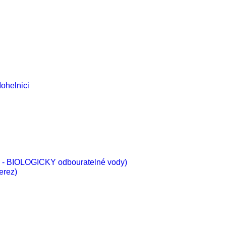
ohelnici
vé - BIOLOGICKY odbouratelné vody)
erez)