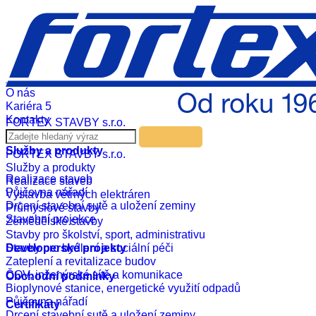
Czech
English
Russian
German
Realizace
Aktuality
O nás
Kariéra
5
Kontakty
FORTEX STAVBY s.r.o.
Služby a produkty
FORTEX STAVBY s.r.o.
Služby a produkty
Realizace staveb
Realizace staveb
Půjčovna nářadí
Výstavba větrných elektráren
Drcení stavební sutě a uložení zeminy
Průmyslové stavby
Stavební projekce
Zemědělské stavby
Stavby pro školství, sport, administrativu
Developerské projekty
Stavby pro bydlení a sociální péči
Zateplení a revitalizace budov
ČOV, inženýrské sítě a komunikace
Obchodní podmínky
Bioplynové stanice, energetické využití odpadů
Půjčovna nářadí
Certifikáty
Drcení stavební sutě a uložení zeminy