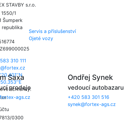
X STAVBY s.r.o.
á 1550/1
1 Šumperk
 republika
Servis a příslušenství
Ojeté vozy
516774
CZ699000025
583 310 111
x@fortex.cz
'20.401''N
im Saxa
Ondřej Synek
'50.353''E
ucí prodeje
vedoucí autobazaru
tové schránky:
ortex-ags.cz
+420 583 301 516
pxn
synek@fortex-ags.cz
účtu
7813/0300