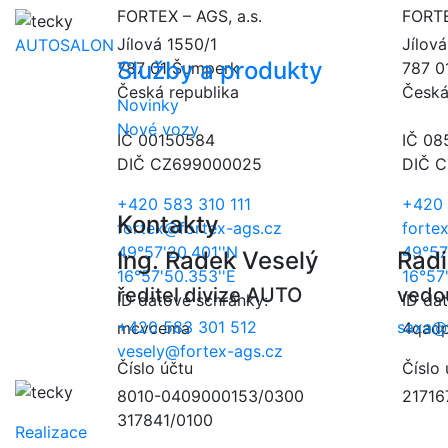
FORTEX – AGS, a.s.
FORTE
Jílová 1550/1
Jílov
AUTOSALON
Služby a produkty
787 01 Šumperk
787 0
Česká republika
Česká
Novinky
Nové vozy
IČ 00150584
IČ 08
DIČ CZ699000025
DIČ 
+420 583 310 111
+420 
Kontakty
fortex@fortex-ags.cz
forte
49°57'20.401''N
49°57
Ing. Radek Veselý
Rad
16°57'50.353''E
16°57
ředitel divize AUTO
vedo
ID datové schránky:
ID da
+420 583 301 512
saxa@f
mcvcema
4qad
vesely@fortex-ags.cz
Číslo účtu
Číslo 
8010-0409000153/0300
21716
317841/0100
Realizace