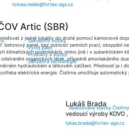
tomas.redek@fortex-ags.cz
 ČOV Artic (SBR)
emisťovat z jedné lokality do druhé pomocí kamionové doprav
iv
Sekvenční vozíky
. betonový panel, bez nutnosti zemních prací, obsypání ne
Vývoj palet
h klimatických podmínkách, mimo jiné i v subarktickém k
Produkty a služby
 odstranění organických látek, případně amoniakálního dus
Zařízení a technologie
měrném hydraulickém a látkovém zatížení. Předností je i d
 spotřeba elektrické energie. Čistírna umožňuje automatický
Lukáš Brada
Realizované stavby
Čistír
vedoucí výroby KOVO , 
lukas.brada@fortex-ags.cz