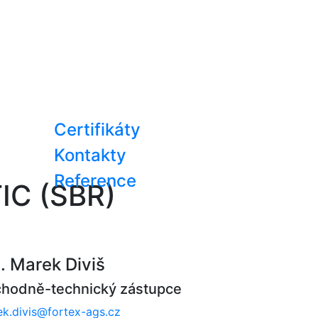
Certifikáty
Kontakty
Reference
IC (SBR)
g. Marek Diviš
hodně-technický zástupce
k.divis@fortex-ags.cz