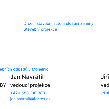
Drcení stavební sutě a uložení zeminy
Stavební projekce
vebních odpadů v Mohelnici
Jan Navrátil
Jiř
VBY
vedoucí projekce
ved
+420 583 310 383
jiri
jan.navratil@fortex.cz