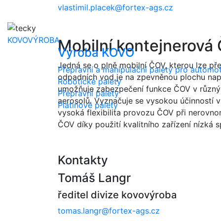
vlastimil.placek@fortex-ags.cz
KOVOVÝROBA
Mobilní kontejnerová
Výroba KOVO
Jedná se o plně mobilní ČOV, kterou lze př
Přepravní a manipulační palety pro automot
odpadních vod je na zpevněnou plochu např
Robotické palety
umožňuje zabezpečení funkce ČOV v různýc
Přepravní palety
aerosolů. Vyznačuje se vysokou účinností v
Platinové palety
vysoká flexibilita provozu ČOV při nerovno
ČOV díky použití kvalitního zařízení nízká
Kontakty
Tomáš Langr
ředitel divize kovovýroba
tomas.langr@fortex-ags.cz