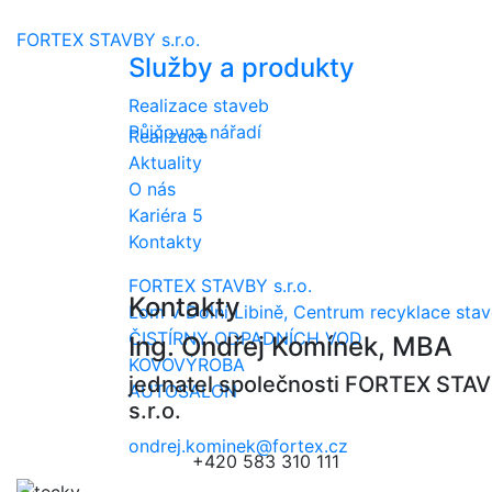
Czech
FORTEX STAVBY s.r.o.
English
Služby a produkty
Russian
German
Realizace staveb
Půjčovna nářadí
Realizace
Aktuality
O nás
Kariéra
5
Kontakty
FORTEX STAVBY s.r.o.
Kontakty
Lom v Dolní Libině, Centrum recyklace sta
ČISTÍRNY ODPADNÍCH VOD
Ing. Ondřej Komínek, MBA
KOVOVÝROBA
jednatel společnosti FORTEX STA
AUTOSALON
s.r.o.
ondrej.kominek@fortex.cz
+420 583 310 111