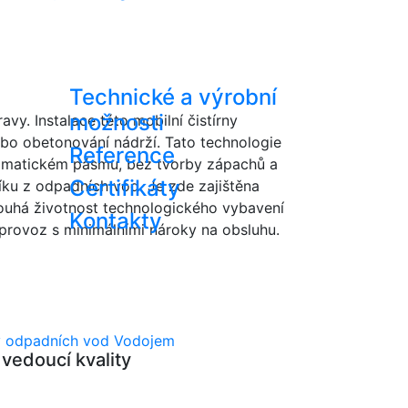
Technické a výrobní
možnosti
y. Instalace této mobilní čistírny
bo obetonování nádrží. Tato technologie
Reference
limatickém pásmu, bez tvorby zápachů a
Certifikáty
íku z odpadních vod. Je zde zajištěna
louhá životnost technologického vybavení
Kontakty
 provoz s minimálními nároky na obsluhu.
ny odpadních vod
Vodojem
vedoucí kvality