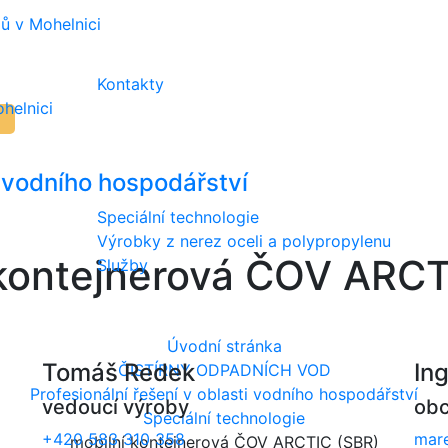
ů v Mohelnici
Kontakty
helnici
i vodního hospodářství
Speciální technologie
Výrobky z nerez oceli a polypropylenu
 kontejnerová ČOV ARCT
Služby
Úvodní stránka
Tomáš Redek
In
ČISTÍRNY ODPADNÍCH VOD
Profesionální řešení v oblasti vodního hospodářství
vedoucí výroby
obc
Speciální technologie
+420 583 310 358
mare
mobilní kontejnerová ČOV ARCTIC (SBR)