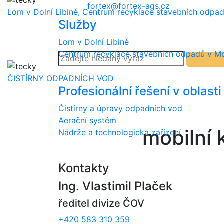
fortex@fortex-ags.cz
Lom v Dolní Libině, Centrum recyklace stavebních odpad
Služby
Lom v Dolní Libině
Centrum recyklace stavebních odpadů v Mo
ČISTÍRNY ODPADNÍCH VOD
Profesionální řešení v oblast
Čistírny a úpravy odpadních vod
Aerační systém
mobilní
Nádrže a technologická zařízení
Kontakty
Ing. Vlastimil Plaček
ředitel divize ČOV
+420 583 310 359