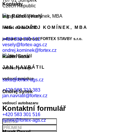
787 01 Šumperk
Kontakty
Czech Republic
Ing. Radek Veselý
ING. ONDŘEJ KOMÍNEK, MBA
ředitel divize AUTO
+420 583 301 512
jednatel společnosti FORTEX STAVBY s.r.o.
vesely@fortex-ags.cz
ondrej.kominek@fortex.cz
Radim Saxa
JAN NAVRÁTIL
vedoucí prodeje
vedoucí projekce
saxa@fortex-ags.cz
+420 583 310 383
Ondřej Synek
jan.navratil@fortex.cz
vedoucí autobazaru
Kontaktní formulář
+420 583 301 516
synek@fortex-ags.cz
Marek Drozd