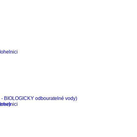
ohelnici
vé - BIOLOGICKY odbouratelné vody)
ohelnici
erez)