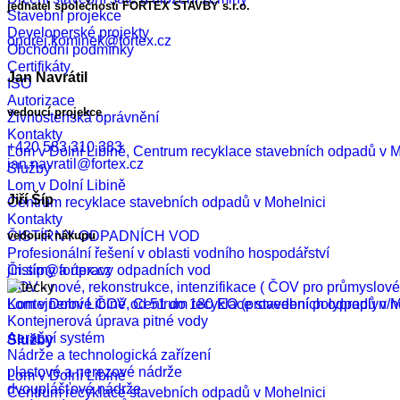
jednatel společnosti FORTEX STAVBY s.r.o.
Stavební projekce
Developerské projekty
ondrej.kominek@fortex.cz
Obchodní podmínky
Certifikáty
Jan Navrátil
ISO
Autorizace
vedoucí projekce
Živnostenská oprávnění
Kontakty
+420 583 310 383
Lom v Dolní Libině, Centrum recyklace stavebních odpadů v M
jan.navratil@fortex.cz
Služby
Lom v Dolní Libině
Jiří Šíp
Centrum recyklace stavebních odpadů v Mohelnici
Kontakty
vedoucí nákupu
ČISTÍRNY ODPADNÍCH VOD
Profesionální řešení v oblasti vodního hospodářství
jiri.sip@fortex.cz
Čistírny a úpravy odpadních vod
ČOV - nové, rekonstrukce, intenzifikace ( ČOV pro průmyslo
Lom v Dolní Libině, Centrum recyklace stavebních odpadů v M
Kontejnerové ČOV od 51 do 180 EO (provedení polyproplyn/n
Kontejnerová úprava pitné vody
Aerační systém
Služby
Nádrže a technologická zařízení
plastové a nerezové nádrže
Lom v Dolní Libině
dvouplášťové nádrže
Centrum recyklace stavebních odpadů v Mohelnici