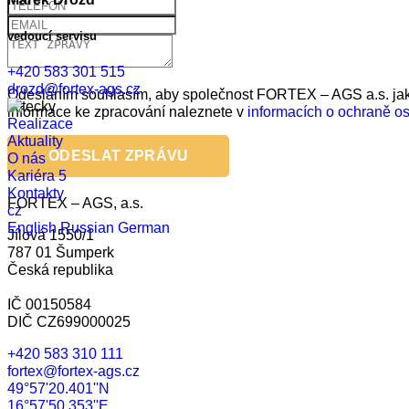
vedoucí servisu
+420 583 301 515
drozd@fortex-ags.cz
Odesláním souhlasím, aby společnost FORTEX – AGS a.s. jako
informace ke zpracování naleznete v
informacích o ochraně o
Realizace
Aktuality
ODESLAT ZPRÁVU
O nás
Kariéra
5
Kontakty
FORTEX – AGS, a.s.
cz
English
Russian
German
Jílová 1550/1
787 01 Šumperk
Česká republika
IČ 00150584
DIČ CZ699000025
+420 583 310 111
fortex@fortex-ags.cz
49°57'20.401''N
16°57'50.353''E