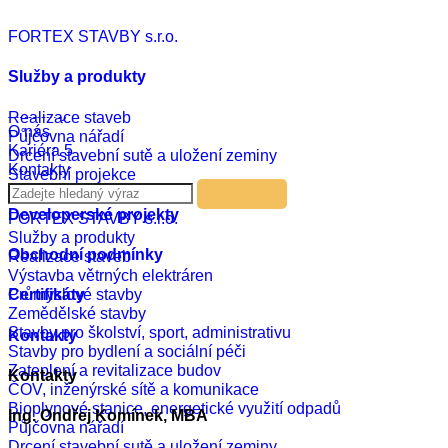
Czech
FORTEX STAVBY s.r.o.
English
Russian
German
Služby a produkty
Realizace
Aktuality
Realizace staveb
O nás
Půjčovna nářadí
Kariéra
5
Drcení stavební sutě a uložení zeminy
Kontakty
Stavební projekce
Developerské projekty
FORTEX STAVBY s.r.o.
Služby a produkty
Obchodní podmínky
Realizace staveb
Výstavba větrných elektráren
Průmyslové stavby
Certifikáty
Zemědělské stavby
Stavby pro školství, sport, administrativu
Kontakty
Stavby pro bydlení a sociální péči
Zateplení a revitalizace budov
Kontakty
ČOV, inženýrské sítě a komunikace
Bioplynové stanice, energetické využití odpadů
Ing. Ondřej Komínek, MBA
Půjčovna nářadí
Drcení stavební sutě a uložení zeminy