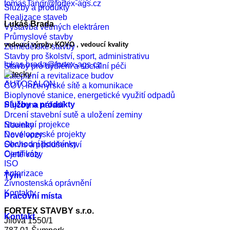
tomas.langr@fortex-ags.cz
Služby a produkty
Realizace staveb
Lukáš Brada
Výstavba větrných elektráren
Průmyslové stavby
vedoucí výroby KOVO , vedoucí kvality
Zemědělské stavby
Stavby pro školství, sport, administrativu
lukas.brada@fortex-ags.cz
Stavby pro bydlení a sociální péči
Zateplení a revitalizace budov
AUTOSALON
ČOV, inženýrské sítě a komunikace
Bioplynové stanice, energetické využití odpadů
Služby a produkty
Půjčovna nářadí
Drcení stavební sutě a uložení zeminy
Stavební projekce
Novinky
Developerské projekty
Nové vozy
Obchodní podmínky
Servis a příslušenství
Certifikáty
Ojeté vozy
ISO
Autorizace
Tým
Živnostenská oprávnění
Kontakty
Pracovní místa
FORTEX STAVBY s.r.o.
Kontakt
Jílová 1550/1