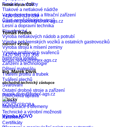
Produkty a služby
ředitel divize ČOV
Tlakové a netlakové nádrže
Vzduchotechnická a filtrační zařízení
+420 583 310 359
Části zemědělských strojů
vlastimil.placek@fortex-ags.cz
Lesní a dopravní technika
Stavebnictví
Tomáš Redek
Výroba netlakových nádob a potrubí
Výroba pekárenských vozíků a ostatních gastrovozíků
vedoucí výroby
Výroba strojů k mísení zeminy
Výroba profilových svařenců
+420 583 310 358
Nerezová výroba
tomas.redek@fortex-ags.cz
Zařízení a technologie
Dělení materiálu
Ing. Marek Diviš
Tváření profilů a trubek
Tváření plechů
obchodně-technický zástupce
Svařování
Ostatní drobné stroje a zařízení
marek.divis@fortex-ags.cz
Povrchová úprava
Montáž
KOVOVÝROBA
Manipulace s břemeny
Technické a výrobní možnosti
Výroba KOVO
Reference
Certifikáty