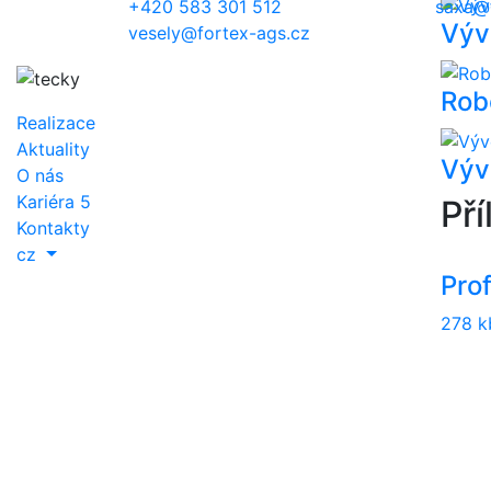
+420 583 301 512
saxa@f
Výv
vesely@fortex-ags.cz
Rob
Realizace
Aktuality
Výv
O nás
Kariéra
5
Pří
Kontakty
cz
Prof
278 