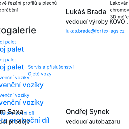
vé řezání profilů a plechů
Lakování
brábění
chromov
Lukáš Brada
3D měře
vedoucí výroby KOVO , 
togalerie
lukas.brada@fortex-ags.cz
oj palet
oj palet
Servis a příslušenství
Ojeté vozy
venční vozíky
venční vozíky
im Saxa
Ondřej Synek
ta pro boční díl
ucí prodeje
vedoucí autobazaru