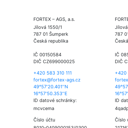
FORTEX – AGS, a.s.
FORTE
Jílová 1550/1
Jílov
787 01 Šumperk
787 0
Česká republika
Česká
IČ 00150584
IČ 08
DIČ CZ699000025
DIČ 
+420 583 310 111
+420 
fortex@fortex-ags.cz
forte
49°57'20.401''N
49°57
16°57'50.353''E
16°57
ID datové schránky:
ID da
mcvcema
4qad
Číslo účtu
Číslo 
8010-0409000153/0300
21716