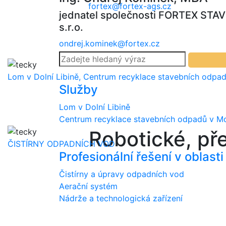
fortex@fortex-ags.cz
jednatel společnosti FORTEX STA
s.r.o.
ondrej.kominek@fortex.cz
Lom v Dolní Libině, Centrum recyklace stavebních odpad
Služby
Lom v Dolní Libině
Centrum recyklace stavebních odpadů v Mo
Robotické, př
ČISTÍRNY ODPADNÍCH VOD
Profesionální řešení v oblast
Čistírny a úpravy odpadních vod
Aerační systém
Nádrže a technologická zařízení