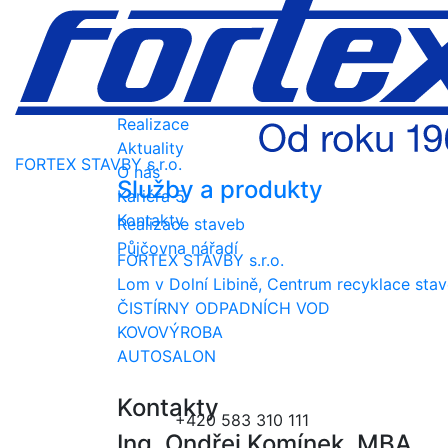
Czech
English
Russian
German
Realizace
Aktuality
FORTEX STAVBY s.r.o.
O nás
Služby a produkty
Kariéra
5
Kontakty
Realizace staveb
Půjčovna nářadí
FORTEX STAVBY s.r.o.
Lom v Dolní Libině, Centrum recyklace sta
ČISTÍRNY ODPADNÍCH VOD
KOVOVÝROBA
AUTOSALON
Kontakty
+420 583 310 111
Ing. Ondřej Komínek, MBA