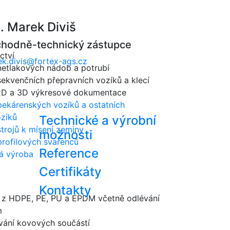
g. Marek Diviš
hodně-technický zástupce
ctví
k.divis@fortex-ags.cz
etlakových nádob a potrubí
ekvenčních přepravních vozíků a klecí
2D a 3D výkresové dokumentace
ekárenských vozíků a ostatních
zíků
Technické a výrobní
trojů k mísení zeminy
možnosti
rofilových svařenců
Reference
á výroba
Certifikáty
Kontakty
 z HDPE, PE, PU a EPDM včetně odlévání
m
ání kovových součástí