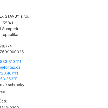
X STAVBY s.r.o.
á 1550/1
1 Šumperk
 republika
516774
CZ699000025
583 310 111
x@fortex.cz
'20.401''N
'50.353''E
tové schránky:
pxn
účtu
7813/0300