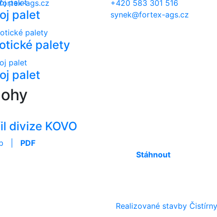
ortex-ags.cz
+420 583 301 516
oj palet
synek@fortex-ags.cz
otické palety
oj palet
lohy
il divize KOVO
kb |
PDF
Stáhnout
Realizované stavby
Čistír