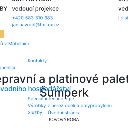
VBY
vedoucí projekce
ved
+420 583 310 383
jiri
jan.navratil@fortex.cz
ů v Mohelnici
Kontakty
helnici
epravní a platinové pale
i vodního hospodářství
Šumperk
Speciální technologie
Výrobky z nerez oceli a polypropylenu
Služby
Úvodní stránka
KOVOVÝROBA