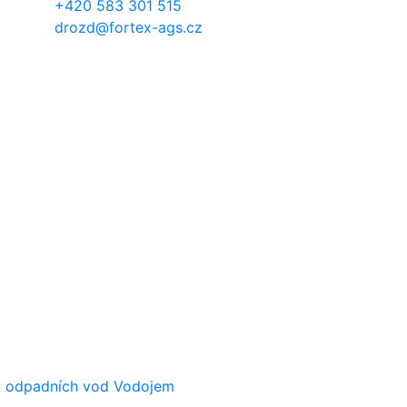
+420 583 301 515
drozd@fortex-ags.cz
ny odpadních vod
Vodojem