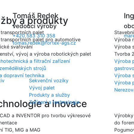
Tomáš Redek
In
užby a produkty
vedoucí výroby
obc
 transportních palet
Stavebni
+420 583 310 358
mare
 transportních palet pro automotive
Výroba n
tomas.redek@fortex-ags.cz
ické svařování
Výroba s
enství, vývoj a výroba robotických palet
Tvorba 
otechnická a filtrační zařízení
Výroba p
 zemědělských strojů
gastrovo
 a dopravní technika
Výroba s
iv
Sekvenční vozíky
Výroba p
Vývoj palet
Nerezov
Produkty a služby
chnologie a inovace
Zařízení a technologie
AD a INVENTOR pro tvorbu výkresové
Výrobky
mentace
do fore
ní TIG, MIG a MAG
Pogumov