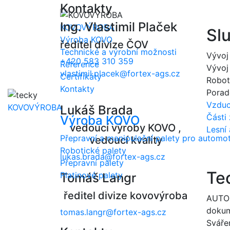
Kontakty
Ing. Vlastimil Plaček
KOVOVÝROBA
Sl
Výroba KOVO
ředitel divize ČOV
Technické a výrobní možnosti
Vývoj
+420 583 310 359
Reference
Vývoj
vlastimil.placek@fortex-ags.cz
Certifikáty
Robot
Kontakty
Porad
Vzduch
KOVOVÝROBA
Lukáš Brada
Části
Výroba KOVO
vedoucí výroby KOVO ,
Lesní
Přepravní a manipulační palety pro automot
vedoucí kvality
Robotické palety
lukas.brada@fortex-ags.cz
Přepravní palety
Te
Platinové palety
Tomáš Langr
ředitel divize kovovýroba
AUTOC
doku
tomas.langr@fortex-ags.cz
Sváře