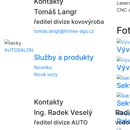
Kontakty
Lasero
CNC o
Tomáš Langr
ředitel divize kovovýroba
Fo
tomas.langr@fortex-ags.cz
Výv
AUTOSALON
Služby a produkty
Výv
Novinky
Nové vozy
Sek
Kontakty
Sek
Ing. Radek Veselý
Rad
Pale
ředitel divize AUTO
vedo