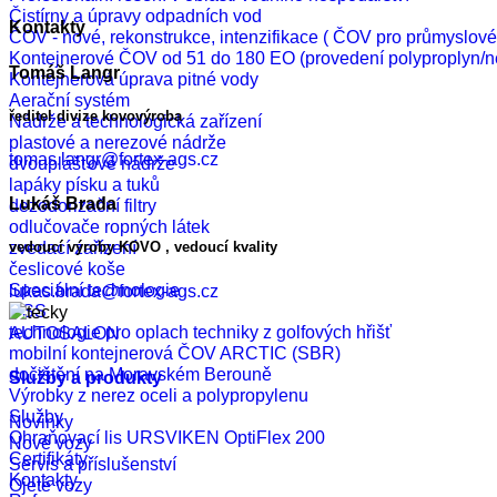
Čistírny a úpravy odpadních vod
Kontakty
ČOV - nové, rekonstrukce, intenzifikace ( ČOV pro průmyslo
Kontejnerové ČOV od 51 do 180 EO (provedení polyproplyn/n
Tomáš Langr
Kontejnerová úprava pitné vody
Aerační systém
ředitel divize kovovýroba
Nádrže a technologická zařízení
plastové a nerezové nádrže
tomas.langr@fortex-ags.cz
dvouplášťové nádrže
lapáky písku a tuků
Lukáš Brada
dezodorizační filtry
odlučovače ropných látek
zvedací zařízení
vedoucí výroby KOVO , vedoucí kvality
česlicové koše
Speciální technologie
lukas.brada@fortex-ags.cz
OSS
technologie pro oplach techniky z golfových hřišť
AUTOSALON
mobilní kontejnerová ČOV ARCTIC (SBR)
dočištění na Moravském Berouně
Služby a produkty
Výrobky z nerez oceli a polypropylenu
Služby
Novinky
Ohraňovací lis URSVIKEN OptiFlex 200
Nové vozy
Certifikáty
Servis a příslušenství
Kontakty
Ojeté vozy