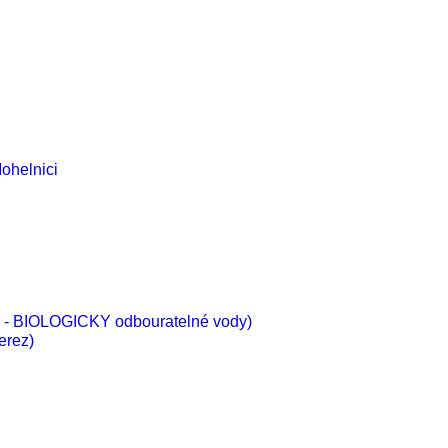
ohelnici
vé - BIOLOGICKY odbouratelné vody)
erez)