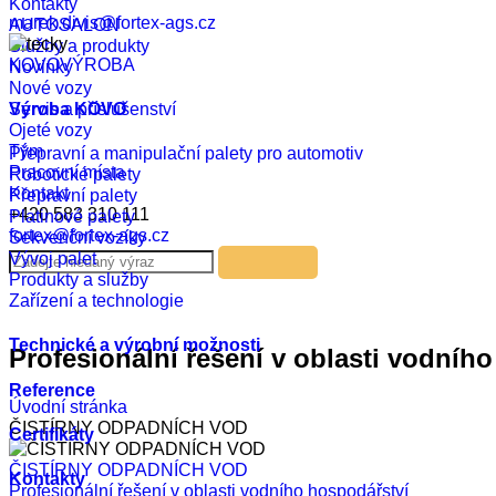
Kontakty
marek.divis@fortex-ags.cz
AUTOSALON
Služby a produkty
KOVOVÝROBA
Novinky
Nové vozy
Výroba KOVO
Servis a příslušenství
Ojeté vozy
Tým
Přepravní a manipulační palety pro automotiv
Pracovní místa
Robotické palety
Kontakt
Přepravní palety
+420 583 310 111
Platinové palety
fortex@fortex-ags.cz
Sekvenční vozíky
Vývoj palet
Produkty a služby
Zařízení a technologie
Technické a výrobní možnosti
Profesionální řešení v oblasti vodníh
Reference
Úvodní stránka
ČISTÍRNY ODPADNÍCH VOD
Certifikáty
ČISTÍRNY ODPADNÍCH VOD
Kontakty
Profesionální řešení v oblasti vodního hospodářství