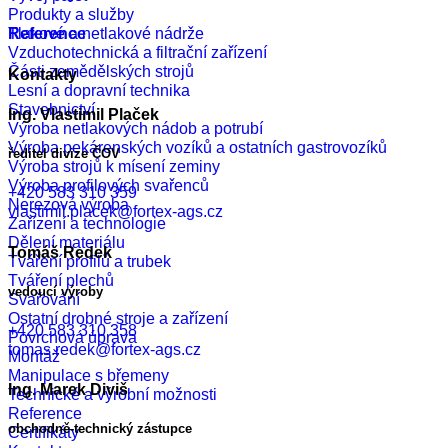
Produkty a služby
Tlakové a netlakové nádrže
Reference
Vzduchotechnická a filtrační zařízení
Části zemědělských strojů
Kontakty
Lesní a dopravní technika
Stavebnictví
Ing. Vlastimil Plaček
Výroba netlakových nádob a potrubí
Výroba pekárenských vozíků a ostatních gastrovozíků
ředitel divize ČOV
Výroba strojů k mísení zeminy
Výroba profilových svařenců
+420 583 310 359
Nerezová výroba
vlastimil.placek@fortex-ags.cz
Zařízení a technologie
Dělení materiálu
Tomáš Redek
Tváření profilů a trubek
Tváření plechů
vedoucí výroby
Svařování
Ostatní drobné stroje a zařízení
+420 583 310 358
Povrchová úprava
tomas.redek@fortex-ags.cz
Montáž
Manipulace s břemeny
Ing. Marek Diviš
Technické a výrobní možnosti
Reference
obchodně-technický zástupce
Certifikáty