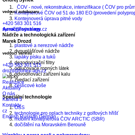
ČOV - nové, rekonstrukce, intenzifikace ( ČOV pro pr
vedoucí autobazaru
Kontejnerové ČOV od 51 do 180 EO (provedení polyprop
Kontejnoverá úprava pitné vody
+420 583 301 516
Aerační systémy
synek@fortex-ags.cz
Nádrže a technologická zařízení
Marek Drozd
plastové a nerezové nádrže
dvouplášťové nádrže
vedoucí servisu
lapáky písku a tuků
dezodorizační filtry
+420 583 301 515
odlučovače ropných látek
drozd@fortex-ags.cz
odvodňovací zařízení kalu
zvedací zařízení
Realizace
česlicové koše
Aktuality
O nás
Speciální technologie
Kariéra
5
Kontakty
OSS
cz
technologie pro oplach techniky z golfových hřišť
English
Russian
German
mobilní kontejnerová ČOV ARCTIC (SBR)
dočištění na Moravském Berouně