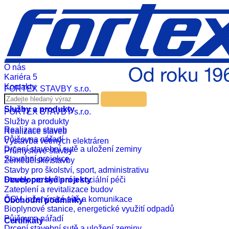
Czech
English
Russian
German
Realizace
Aktuality
O nás
Kariéra
5
Kontakty
FORTEX STAVBY s.r.o.
Služby a produkty
FORTEX STAVBY s.r.o.
Služby a produkty
Realizace staveb
Realizace staveb
Půjčovna nářadí
Výstavba větrných elektráren
Drcení stavební sutě a uložení zeminy
Průmyslové stavby
Stavební projekce
Zemědělské stavby
Stavby pro školství, sport, administrativu
Developerské projekty
Stavby pro bydlení a sociální péči
Zateplení a revitalizace budov
ČOV, inženýrské sítě a komunikace
Obchodní podmínky
Bioplynové stanice, energetické využití odpadů
Půjčovna nářadí
Certifikáty
Drcení stavební sutě a uložení zeminy