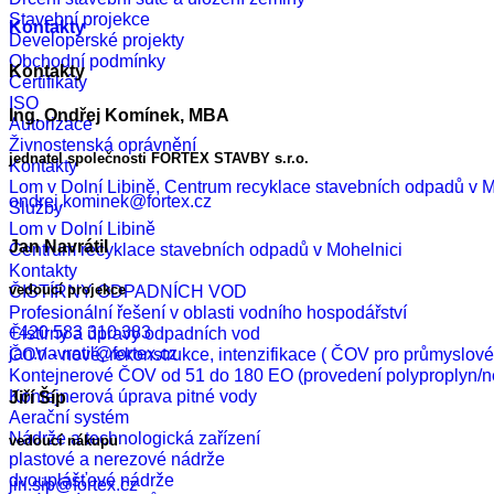
Stavební projekce
Kontakty
Developerské projekty
Obchodní podmínky
Kontakty
Certifikáty
ISO
Ing. Ondřej Komínek, MBA
Autorizace
Živnostenská oprávnění
jednatel společnosti FORTEX STAVBY s.r.o.
Kontakty
Lom v Dolní Libině, Centrum recyklace stavebních odpadů v M
ondrej.kominek@fortex.cz
Služby
Lom v Dolní Libině
Jan Navrátil
Centrum recyklace stavebních odpadů v Mohelnici
Kontakty
vedoucí projekce
ČISTÍRNY ODPADNÍCH VOD
Profesionální řešení v oblasti vodního hospodářství
+420 583 310 383
Čistírny a úpravy odpadních vod
jan.navratil@fortex.cz
ČOV - nové, rekonstrukce, intenzifikace ( ČOV pro průmyslo
Kontejnerové ČOV od 51 do 180 EO (provedení polyproplyn/n
Kontejnerová úprava pitné vody
Jiří Šíp
Aerační systém
Nádrže a technologická zařízení
vedoucí nákupu
plastové a nerezové nádrže
dvouplášťové nádrže
jiri.sip@fortex.cz