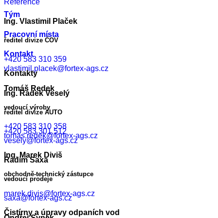
Reference
Tým
Ing. Vlastimil Plaček
Pracovní místa
ředitel divize ČOV
Kontakt
+420 583 310 359
vlastimil.placek@fortex-ags.cz
Kontakty
Tomáš Redek
Ing. Radek Veselý
vedoucí výroby
ředitel divize AUTO
+420 583 310 358
+420 583 301 512
tomas.redek@fortex-ags.cz
vesely@fortex-ags.cz
Ing. Marek Diviš
Radim Saxa
obchodně-technický zástupce
vedoucí prodeje
marek.divis@fortex-ags.cz
saxa@fortex-ags.cz
Čistírny a úpravy odpaních vod
Ondřej Synek