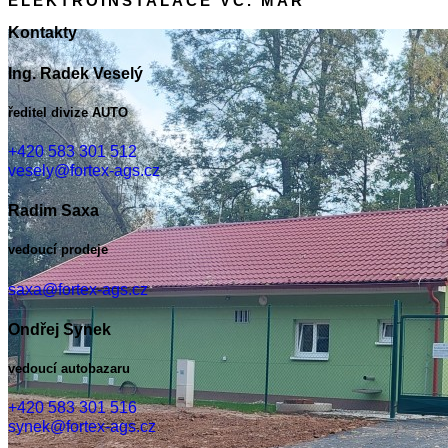
ELEKTROINSTALACE VČ. MAR
Kontakty
Ing. Radek Veselý
ředitel divize AUTO
+420 583 301 512
vesely@fortex-ags.cz
Radim Saxa
vedoucí prodeje
saxa@fortex-ags.cz
Ondřej Synek
vedoucí autobazaru
+420 583 301 516
synek@fortex-ags.cz