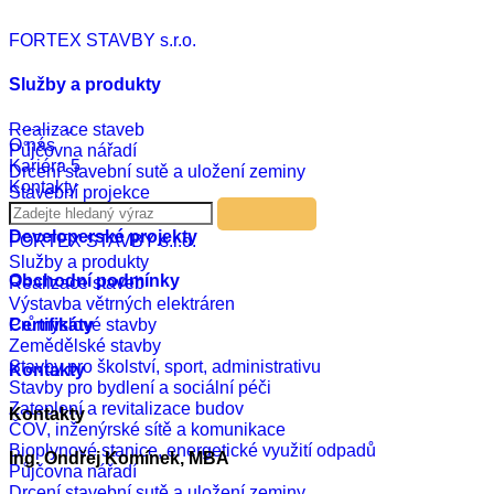
Czech
FORTEX STAVBY s.r.o.
English
Russian
German
Služby a produkty
Realizace
Aktuality
Realizace staveb
O nás
Půjčovna nářadí
Kariéra
5
Drcení stavební sutě a uložení zeminy
Kontakty
Stavební projekce
Developerské projekty
FORTEX STAVBY s.r.o.
Služby a produkty
Obchodní podmínky
Realizace staveb
Výstavba větrných elektráren
Průmyslové stavby
Certifikáty
Zemědělské stavby
Stavby pro školství, sport, administrativu
Kontakty
Stavby pro bydlení a sociální péči
Zateplení a revitalizace budov
Kontakty
ČOV, inženýrské sítě a komunikace
Bioplynové stanice, energetické využití odpadů
Ing. Ondřej Komínek, MBA
Půjčovna nářadí
Drcení stavební sutě a uložení zeminy