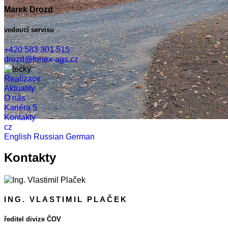
Marek Drozd
vedoucí servisu
+420 583 301 515
drozd@fortex-ags.cz
Realizace
Aktuality
O nás
Kariéra
5
Kontakty
cz
English
Russian
German
Kontakty
ING. VLASTIMIL PLAČEK
ředitel divize ČOV