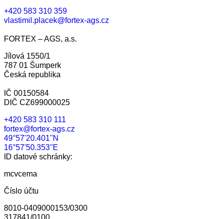
+420 583 310 359
vlastimil.placek@fortex-ags.cz
FORTEX – AGS, a.s.
Jílová 1550/1
787 01 Šumperk
Česká republika
IČ 00150584
DIČ CZ699000025
+420 583 310 111
fortex@fortex-ags.cz
49°57'20.401''N
16°57'50.353''E
ID datové schránky:
mcvcema
Číslo účtu
8010-0409000153/0300
317841/0100