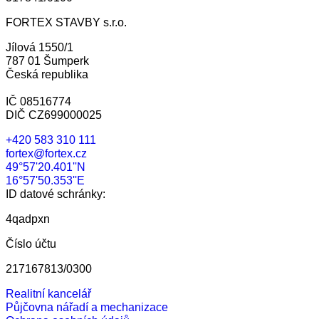
FORTEX STAVBY s.r.o.
Jílová 1550/1
787 01 Šumperk
Česká republika
IČ 08516774
DIČ CZ699000025
+420 583 310 111
fortex@fortex.cz
49°57'20.401''N
16°57'50.353''E
ID datové schránky:
4qadpxn
Číslo účtu
217167813/0300
Realitní kancelář
Půjčovna nářadí a mechanizace