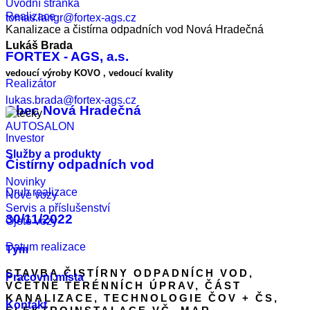
Úvodní stránka
Realizace
tomas.langr@fortex-ags.cz
Kanalizace a čistírna odpadních vod Nová Hradečná
Lukáš Brada
FORTEX - AGS, a.s.
vedoucí výroby KOVO , vedoucí kvality
Realizátor
lukas.brada@fortex-ags.cz
Obec Nová Hradečná
AUTOSALON
Investor
Služby a produkty
Čistírny odpadních vod
Novinky
Druh realizace
Nové vozy
Servis a příslušenství
30/11/2022
Ojeté vozy
Datum realizace
Tým
STAVBA ČISTÍRNY ODPADNÍCH VOD,
Pracovní místa
VČETNĚ TERÉNNÍCH ÚPRAV, ČÁST
KANALIZACE, TECHNOLOGIE ČOV + ČS,
Kontakt