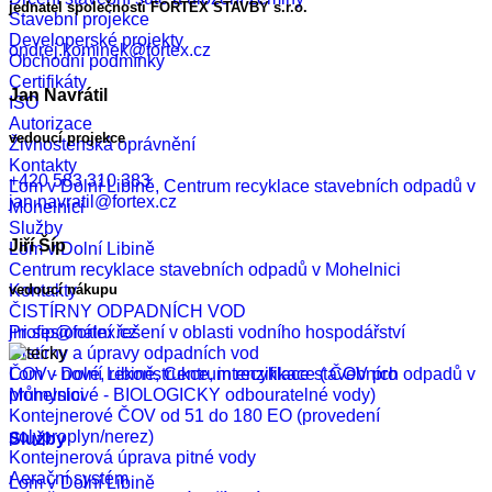
jednatel společnosti FORTEX STAVBY s.r.o.
Stavební projekce
Developerské projekty
ondrej.kominek@fortex.cz
Obchodní podmínky
Certifikáty
Jan Navrátil
ISO
Autorizace
vedoucí projekce
Živnostenská oprávnění
Kontakty
+420 583 310 383
Lom v Dolní Libině, Centrum recyklace stavebních odpadů v
jan.navratil@fortex.cz
Mohelnici
Služby
Jiří Šíp
Lom v Dolní Libině
Centrum recyklace stavebních odpadů v Mohelnici
vedoucí nákupu
Kontakty
ČISTÍRNY ODPADNÍCH VOD
jiri.sip@fortex.cz
Profesionální řešení v oblasti vodního hospodářství
Čistírny a úpravy odpadních vod
Lom v Dolní Libině, Centrum recyklace stavebních odpadů v
ČOV - nové, rekonstrukce, intenzifikace ( ČOV pro
Mohelnici
průmyslové - BIOLOGICKY odbouratelné vody)
Kontejnerové ČOV od 51 do 180 EO (provedení
polyproplyn/nerez)
Služby
Kontejnerová úprava pitné vody
Aerační systém
Lom v Dolní Libině