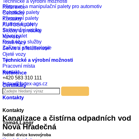
Technické a výrobní možnosti
Přepravní a manipulační palety pro automotiv
Reference
Robotické palety
Certifikáty
Přepravní palety
Kontakty
Platinové palety
AUTOSALON
Sekvenční vozíky
Služby a produkty
Vývoj palet
Novinky
Produkty a služby
Nové vozy
Zařízení a technologie
Servis a příslušenství
Ojeté vozy
Tým
Technické a výrobní možnosti
Pracovní místa
Kontakt
Reference
+420 583 310 111
fortex@fortex-ags.cz
Certifikáty
Kontakty
Kontakty
Kanalizace a čistírna odpadních vod
Tomáš Langr
Nová Hradečná
ředitel divize kovovýroba