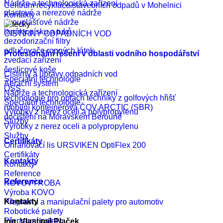
Nádrže a technologická zařízení
Centrum recyklace stavebních odpadů v Mohelnici
plastové a nerezové nádrže
Kontakty
dvouplášťové nádrže
lapáky písku a tuků
ČISTÍRNY ODPADNÍCH VOD
dezodorizační filtry
odlučovače ropných látek
Profesionální řešení v oblasti vodního hospodářství
zvedací zařízení
česlicové koše
Čistírny a úpravy odpadních vod
Speciální technologie
Aerační systém
OSS
Nádrže a technologická zařízení
technologie pro oplach techniky z golfových hřišť
Speciální technologie
mobilní kontejnerová ČOV ARCTIC (SBR)
Výrobky z nerez oceli a polypropylenu
dočištění na Moravském Berouně
Služby
Výrobky z nerez oceli a polypropylenu
Služby
Certifikáty
Ohraňovací lis URSVIKEN OptiFlex 200
Certifikáty
Kontakty
Kontakty
Reference
Reference
KOVOVÝROBA
Výroba KOVO
Kontakty
Přepravní a manipulační palety pro automotiv
Robotické palety
Přepravní palety
Ing. Vlastimil Plaček