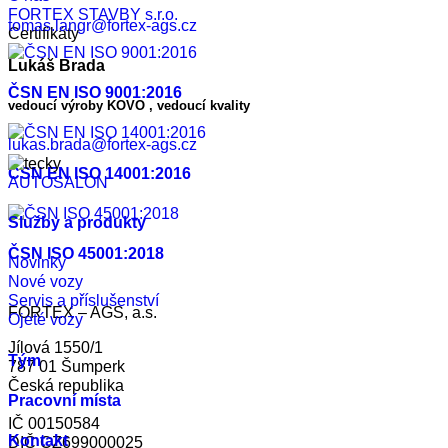
FORTEX STAVBY s.r.o.
tomas.langr@fortex-ags.cz
Certifikáty
Lukáš Brada
ČSN EN ISO 9001:2016
vedoucí výroby KOVO , vedoucí kvality
lukas.brada@fortex-ags.cz
ČSN EN ISO 14001:2016
AUTOSALON
Služby a produkty
ČSN ISO 45001:2018
Novinky
Nové vozy
Servis a příslušenství
FORTEX – AGS, a.s.
Ojeté vozy
Jílová 1550/1
Tým
787 01 Šumperk
Česká republika
Pracovní místa
IČ 00150584
Kontakt
DIČ CZ699000025