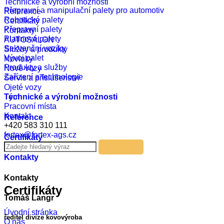
Technické a výrobní možnosti
Přepravní a manipulační palety pro automotiv
Reference
Robotické palety
Certifikáty
Přepravní palety
Kontakty
Platinové palety
AUTOSALON
Sekvenční vozíky
Služby a produkty
Vývoj palet
Novinky
Produkty a služby
Nové vozy
Zařízení a technologie
Servis a příslušenství
Ojeté vozy
Tým
Technické a výrobní možnosti
Pracovní místa
Kontakt
Reference
+420 583 310 111
fortex@fortex-ags.cz
Certifikáty
Kontakty
Kontakty
Certifikáty
Tomáš Langr
Úvodní stránka
ředitel divize kovovýroba
O nás