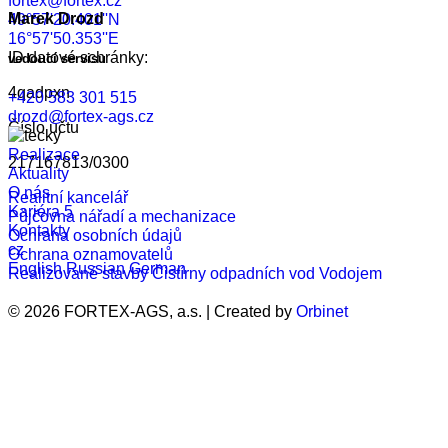
fortex@fortex.cz
Marek Drozd
49°57'20.401''N
16°57'50.353''E
ID datové schránky:
vedoucí servisu
4qadpxn
+420 583 301 515
drozd@fortex-ags.cz
Číslo účtu
Realizace
217167813/0300
Aktuality
O nás
Realitní kancelář
Kariéra
5
Půjčovna nářadí a mechanizace
Kontakty
Ochrana osobních údajů
cz
Ochrana oznamovatelů
English
Russian
German
Realizované stavby
Čistírny odpadních vod
Vodojem
© 2026 FORTEX-AGS, a.s. | Created by
Orbinet