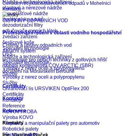
Nádrže a technologická zařízení
Centrum recyklace stavebních odpadů v Mohelnici
plastové a nerezové nádrže
Kontakty
dvouplášťové nádrže
lapáky písku a tuků
ČISTÍRNY ODPADNÍCH VOD
dezodorizační filtry
odlučovače ropných látek
Profesionální řešení v oblasti vodního hospodářství
zvedací zařízení
česlicové koše
Čistírny a úpravy odpadních vod
Speciální technologie
Aerační systém
OSS
Nádrže a technologická zařízení
technologie pro oplach techniky z golfových hřišť
Speciální technologie
mobilní kontejnerová ČOV ARCTIC (SBR)
Výrobky z nerez oceli a polypropylenu
dočištění na Moravském Berouně
Služby
Výrobky z nerez oceli a polypropylenu
Služby
Certifikáty
Ohraňovací lis URSVIKEN OptiFlex 200
Certifikáty
Kontakty
Kontakty
Reference
Reference
KOVOVÝROBA
Výroba KOVO
Kontakty
Přepravní a manipulační palety pro automotiv
Robotické palety
Přepravní palety
Ing. Vlastimil Plaček