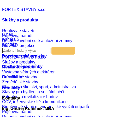
Czech
FORTEX STAVBY s.r.o.
English
Russian
German
Služby a produkty
Realizace
Aktuality
Realizace staveb
O nás
Půjčovna nářadí
Kariéra
5
Drcení stavební sutě a uložení zeminy
Kontakty
Stavební projekce
Developerské projekty
FORTEX STAVBY s.r.o.
Služby a produkty
Obchodní podmínky
Realizace staveb
Výstavba větrných elektráren
Průmyslové stavby
Certifikáty
Zemědělské stavby
Stavby pro školství, sport, administrativu
Kontakty
Stavby pro bydlení a sociální péči
Zateplení a revitalizace budov
Kontakty
ČOV, inženýrské sítě a komunikace
Bioplynové stanice, energetické využití odpadů
Ing. Ondřej Komínek, MBA
Půjčovna nářadí
Drcení stavební sutě a uložení zeminy