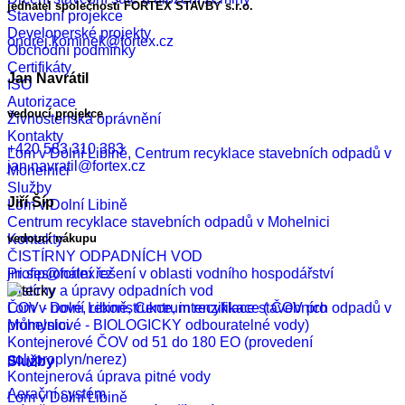
jednatel společnosti FORTEX STAVBY s.r.o.
Stavební projekce
Developerské projekty
ondrej.kominek@fortex.cz
Obchodní podmínky
Certifikáty
Jan Navrátil
ISO
Autorizace
vedoucí projekce
Živnostenská oprávnění
Kontakty
+420 583 310 383
Lom v Dolní Libině, Centrum recyklace stavebních odpadů v
jan.navratil@fortex.cz
Mohelnici
Služby
Jiří Šíp
Lom v Dolní Libině
Centrum recyklace stavebních odpadů v Mohelnici
vedoucí nákupu
Kontakty
ČISTÍRNY ODPADNÍCH VOD
jiri.sip@fortex.cz
Profesionální řešení v oblasti vodního hospodářství
Čistírny a úpravy odpadních vod
Lom v Dolní Libině, Centrum recyklace stavebních odpadů v
ČOV - nové, rekonstrukce, intenzifikace ( ČOV pro
Mohelnici
průmyslové - BIOLOGICKY odbouratelné vody)
Kontejnerové ČOV od 51 do 180 EO (provedení
polyproplyn/nerez)
Služby
Kontejnerová úprava pitné vody
Aerační systém
Lom v Dolní Libině