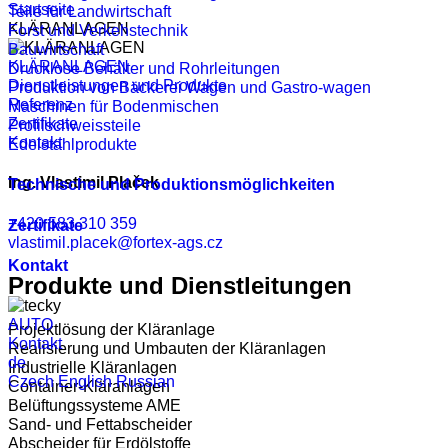
Startseite
Teile für Landwirtschaft
KLÄRANLAGEN
Forst und Verkehstechnik
Bauwirtschaft
KLÄRANLAGEN
Drucklose Behälter und Rohrleitungen
Dienstleistungen und Produkte
Produktion von Bäckerei Wagen und Gastro-wagen
Referenz
Maschinen für Bodenmischen
Zertifikate
Profilschweissteile
Kontakt
Edelstahlprodukte
Ing. Vlastimil Plaček
Technische und Produktionsmöglichkeiten
+420 583 310 359
Zertifikate
vlastimil.placek@fortex-ags.cz
Kontakt
Produkte und Dienstleitungen
AUTO
Projektlösung der Kläranlage
Kontakt
Realisierung und Umbauten der Kläranlagen
de
Industrielle Kläranlagen
Czech
English
Russian
Container-Kläranlagen
Belüftungssysteme AME
Sand- und Fettabscheider
Abscheider für Erdölstoffe