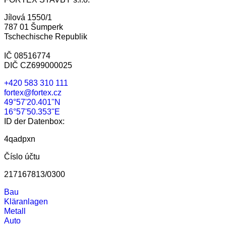
Jílová 1550/1
787 01 Šumperk
Tschechische Republik
IČ 08516774
DIČ CZ699000025
+420 583 310 111
fortex@fortex.cz
49°57'20.401''N
16°57'50.353''E
ID der Datenbox:
4qadpxn
Číslo účtu
217167813/0300
Bau
Kläranlagen
Metall
Auto