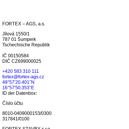
FORTEX – AGS, a.s.
Jílová 1550/1
787 01 Šumperk
Tschechische Republik
IČ 00150584
DIČ CZ699000025
+420 583 310 111
fortex@fortex-ags.cz
49°57'20.401''N
16°57'50.353''E
ID der Datenbox:
Číslo účtu
8010-0409000153/0300
317841/0100
FORTEX STAVBY s.r.o.