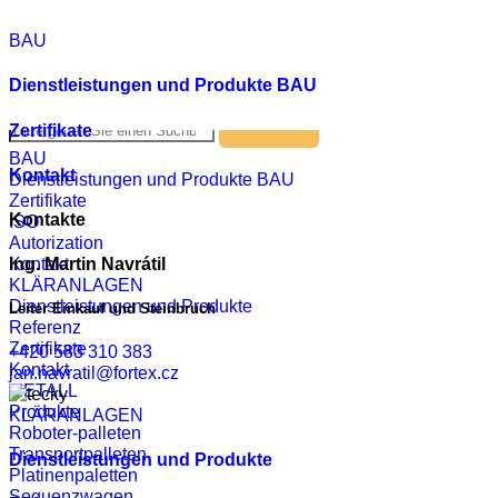
Czech
BAU
English
Russian
German
Dienstleistungen und Produkte BAU
Kontakt
Zertifikate
BAU
Kontakt
Dienstleistungen und Produkte BAU
Zertifikate
Kontakte
ISO
Autorization
Kontakt
Ing. Martin Navrátil
KLÄRANLAGEN
Dienstleistungen und Produkte
Leiter Einkauf und Steinbruch
Referenz
Zertifikate
+420 583 310 383
Kontakt
jan.navratil@fortex.cz
METALL
Produkte
KLÄRANLAGEN
Roboter-palleten
Transportpalleten
Dienstleistungen und Produkte
Platinenpaletten
Sequenzwagen