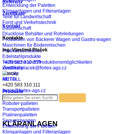
Referenz
Entwicklung der Paletten
Klimaanlagen und Filteranlagen
Zertifikate
Teile für Landwirtschaft
Forst und Verkehstechnik
Kontakt
Bauwirtschaft
Drucklose Behälter und Rohrleitungen
Kontakte
Produktion von Bäckerei Wagen und Gastro-wagen
Maschinen für Bodenmischen
Ing. Vlastimil Plaček
Profilschweissteile
Edelstahlprodukte
Technische und Produktionsmöglichkeiten
+420 583 310 359
Zertifikate
vlastimil.placek@fortex-ags.cz
Kontakt
AUTO
METALL
+420 583 310 111
fortex@fortex-ags.cz
Produkte
Roboter-palleten
Transportpalleten
Platinenpaletten
Sequenzwagen
KLÄRANLAGEN
Entwicklung der Paletten
Klimaanlagen und Filteranlagen