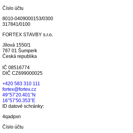
Číslo účtu
8010-0409000153/0300
317841/0100
FORTEX STAVBY s.r.o.
Jílová 1550/1
787 01 Šumperk
Česká republika
IČ 08516774
DIČ CZ699000025
+420 583 310 111
fortex@fortex.cz
49°57'20.401''N
16°57'50.353''E
ID datové schránky:
4qadpxn
Číslo účtu