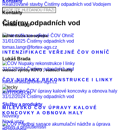
Kontakty
Realizované stavby
Čistírny odpadních vod
Vodojem
Kontakty
Čistírny odpadních vod
Tomáš Langr
ředitel divize kovovýroba
31/01/2025
Čistírny odpadních vod
tomas.langr@fortex-ags.cz
INTENZIFIKACE VEŘEJNÉ ČOV OHNÍČ
Lukáš Brada
31/12/2024
Čistírny odpadních vod
vedoucí výroby KOVO , vedoucí kvality
ČOV NUPAKY REKONSTRUKCE I LINKY
lukas.brada@fortex-ags.cz
AUTOSALON
31/12/2024
Čistírny odpadních vod
Služby a produkty
MILEVSKO ČOV ÚPRAVY KALOVÉ
KONCOVKY A OBNOVA HALY
Novinky
Nové vozy
Servis a příslušenství