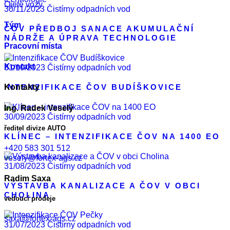
Ojeté vozy
30/11/2023
Čistírny odpadních vod
Tým
ČOV PŘEDBOJ SANACE AKUMULAČNÍ
NÁDRŽE A ÚPRAVA TECHNOLOGIE
Pracovní místa
Kontakt
31/10/2023
Čistírny odpadních vod
INTENZIFIKACE ČOV BUDÍŠKOVICE
Kontakty
Ing. Radek Veselý
30/09/2023
Čistírny odpadních vod
ředitel divize AUTO
KLÍNEC – INTENZIFIKACE ČOV NA 1400 EO
+420 583 301 512
vesely@fortex-ags.cz
31/08/2023
Čistírny odpadních vod
Radim Saxa
VÝSTAVBA KANALIZACE A ČOV V OBCI
CHOLINA
vedoucí prodeje
saxa@fortex-ags.cz
31/07/2023
Čistírny odpadních vod