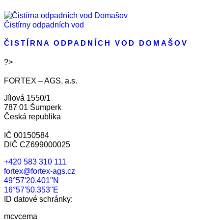
Čistírny odpadních vod
ČISTÍRNA ODPADNÍCH VOD DOMAŠOV
?>
FORTEX – AGS, a.s.
Jílová 1550/1
787 01 Šumperk
Česká republika
IČ 00150584
DIČ CZ699000025
+420 583 310 111
fortex@fortex-ags.cz
49°57'20.401''N
16°57'50.353''E
ID datové schránky:
mcvcema