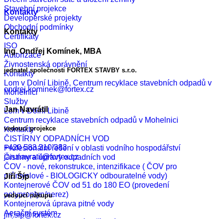
Stavební projekce
Kontakty
Developerské projekty
Obchodní podmínky
Kontakty
Certifikáty
ISO
Ing. Ondřej Komínek, MBA
Autorizace
Živnostenská oprávnění
jednatel společnosti FORTEX STAVBY s.r.o.
Kontakty
Lom v Dolní Libině, Centrum recyklace stavebních odpadů v
ondrej.kominek@fortex.cz
Mohelnici
Služby
Jan Navrátil
Lom v Dolní Libině
Centrum recyklace stavebních odpadů v Mohelnici
vedoucí projekce
Kontakty
ČISTÍRNY ODPADNÍCH VOD
+420 583 310 383
Profesionální řešení v oblasti vodního hospodářství
jan.navratil@fortex.cz
Čistírny a úpravy odpadních vod
ČOV - nové, rekonstrukce, intenzifikace ( ČOV pro
průmyslové - BIOLOGICKY odbouratelné vody)
Jiří Šíp
Kontejnerové ČOV od 51 do 180 EO (provedení
polyproplyn/nerez)
vedoucí nákupu
Kontejnerová úprava pitné vody
Aerační systém
jiri.sip@fortex.cz