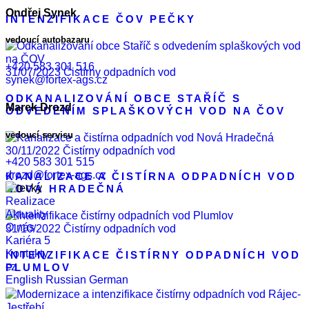
Ondřej Synek
INTENZIFIKACE ČOV PEČKY
vedoucí autobazaru
+420 583 301 516
31/07/2023
Čistírny odpadních vod
synek@fortex-ags.cz
ODKANALIZOVÁNÍ OBCE STAŘÍČ S
Marek Drozd
ODVEDENÍM SPLAŠKOVÝCH VOD NA ČOV
vedoucí servisu
30/11/2022
Čistírny odpadních vod
+420 583 301 515
drozd@fortex-ags.cz
KANALIZACE A ČISTÍRNA ODPADNÍCH VOD
NOVÁ HRADEČNÁ
Realizace
Aktuality
O nás
31/10/2022
Čistírny odpadních vod
Kariéra
5
Kontakty
INTENZIFIKACE ČISTÍRNY ODPADNÍCH VOD
cz
PLUMLOV
English
Russian
German