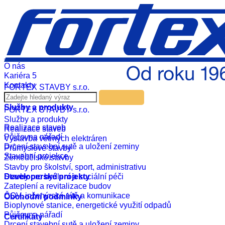
Czech
English
Russian
German
Realizace
Aktuality
O nás
Kariéra
5
Kontakty
FORTEX STAVBY s.r.o.
Služby a produkty
FORTEX STAVBY s.r.o.
Služby a produkty
Realizace staveb
Realizace staveb
Půjčovna nářadí
Výstavba větrných elektráren
Drcení stavební sutě a uložení zeminy
Průmyslové stavby
Stavební projekce
Zemědělské stavby
Stavby pro školství, sport, administrativu
Developerské projekty
Stavby pro bydlení a sociální péči
Zateplení a revitalizace budov
ČOV, inženýrské sítě a komunikace
Obchodní podmínky
Bioplynové stanice, energetické využití odpadů
Půjčovna nářadí
Certifikáty
Drcení stavební sutě a uložení zeminy